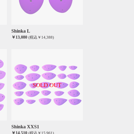
Shinka L
￥13,080
(税込￥14,388)
SOLD OUT
Shinka XXS1
￥14,510
(税込￥15,961)