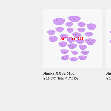
SOLD OUT
Shinka XXS2 Mild
Sh
￥16,077
(税込￥17,685)
￥1