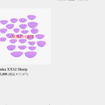
SOLD OUT
inka XXS2 Sharp
5,888
(税込￥17,477)