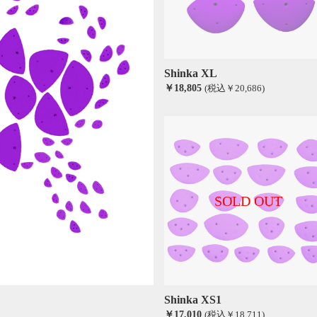
Shinka XL
￥18,805
(税込￥20,686)
SOLD OUT
Shinka XS1
￥17,010
(税込￥18,711)